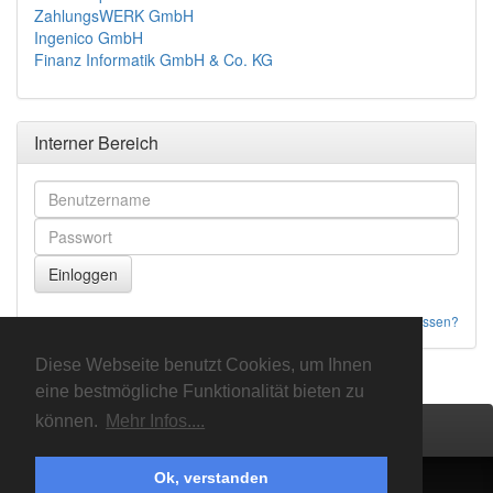
ZahlungsWERK GmbH
Ingenico GmbH
Finanz Informatik GmbH & Co. KG
Interner Bereich
Password vergessen?
Diese Webseite benutzt Cookies, um Ihnen
eine bestmögliche Funktionalität bieten zu
können.
Mehr Infos....
Impressum
allgemeine Anfrage zum Verband
Ok, verstanden