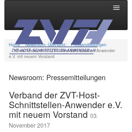
Toggle
navigati
Home
Newsroom: Übersicht
Pressemitteilungen
News: Verband der ZVT-Host-Schnittstellen-Anwender
e.V. mit neuem Vorstand
Newsroom: Pressemitteilungen
Verband der ZVT-Host-
Schnittstellen-Anwender e.V.
mit neuem Vorstand
03.
November 2017