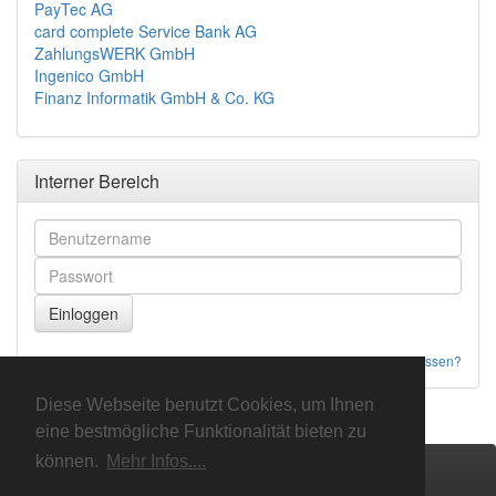
PayTec AG
card complete Service Bank AG
ZahlungsWERK GmbH
Ingenico GmbH
Finanz Informatik GmbH & Co. KG
Interner Bereich
Password vergessen?
Diese Webseite benutzt Cookies, um Ihnen
eine bestmögliche Funktionalität bieten zu
können.
Mehr Infos....
Impressum